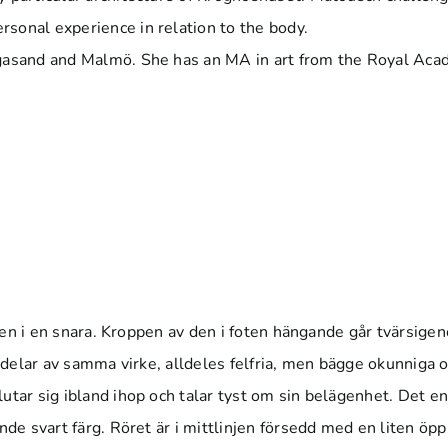
sonal experience in relation to the body.
ngasand and Malmö. She has an MA in art from the Royal Aca
foten i en snara. Kroppen av den i foten hängande går tvärsige
å delar av samma virke, alldeles felfria, men bägge okunniga 
lutar sig ibland ihop och talar tyst om sin belägenhet. Det
de svart färg. Röret är i mittlinjen försedd med en liten öppnin