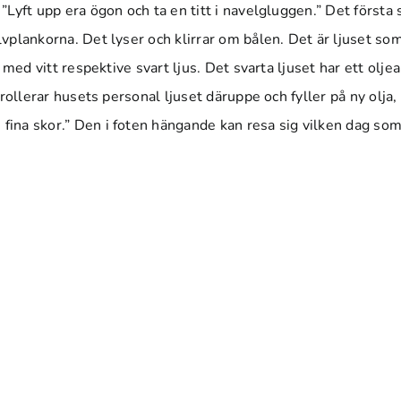
 ”Lyft upp era ögon och ta en titt i navelgluggen.” Det första 
olvplankorna. Det lyser och klirrar om bålen. Det är ljuset so
/4 med vitt respektive svart ljus. Det svarta ljuset har ett olj
ntrollerar husets personal ljuset däruppe och fyller på ny olja,
fina skor.” Den i foten hängande kan resa sig vilken dag som 