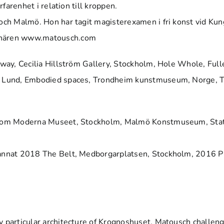
rfarenhet i relation till kroppen.
d och Malmö. Hon har tagit magisterexamen i fri konst vid 
tnären
www.matousch.com
 away, Cecilia Hillström Gallery, Stockholm, Hole Whole, Ful
l, Lund, Embodied spaces, Trondheim kunstmuseum, Norge, T
r som Moderna Museet, Stockholm, Malmö Konstmuseum, State
d annat 2018 The Belt, Medborgarplatsen, Stockholm, 2016 P
y particular architecture of Krognoshuset. Matousch challen