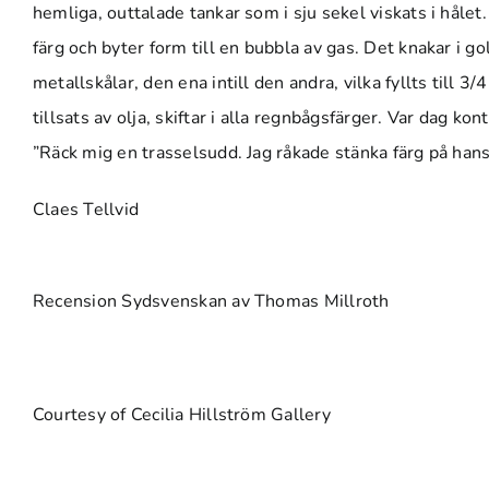
hemliga, outtalade tankar som i sju sekel viskats i hålet.
färg och byter form till en bubbla av gas. Det knakar i g
metallskålar, den ena intill den andra, vilka fyllts till 3
tillsats av olja, skiftar i alla regnbågsfärger. Var dag ko
”Räck mig en trasselsudd. Jag råkade stänka färg på hans 
Claes Tellvid
Recension Sydsvenskan av Thomas Millroth
Courtesy of Cecilia Hillström Gallery