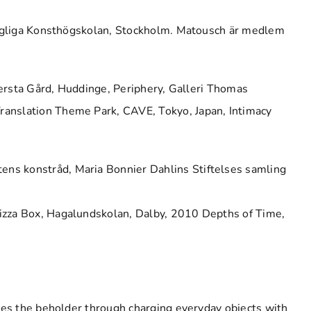
Kungliga Konsthögskolan, Stockholm. Matousch är medlem
lersta Gård, Huddinge, Periphery, Galleri Thomas
ranslation Theme Park, CAVE, Tokyo, Japan, Intimacy
ns konstråd, Maria Bonnier Dahlins Stiftelses samling
izza Box, Hagalundskolan, Dalby, 2010 Depths of Time,
ges the beholder through charging everyday objects with