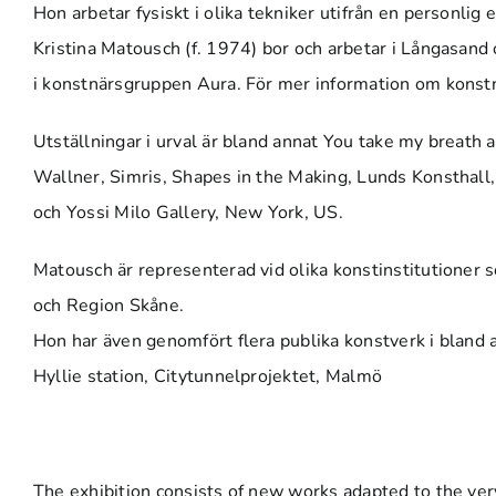
Hon arbetar fysiskt i olika tekniker utifrån en personlig e
Kristina Matousch (f. 1974) bor och arbetar i Långasan
i konstnärsgruppen Aura. För mer information om kons
Utställningar i urval är bland annat You take my breath
Wallner, Simris, Shapes in the Making, Lunds Konsthal
och Yossi Milo Gallery, New York, US.
Matousch är representerad vid olika konstinstitutione
och Region Skåne.
Hon har även genomfört flera publika konstverk i blan
Hyllie station, Citytunnelprojektet, Malmö
The exhibition consists of new works adapted to the ver