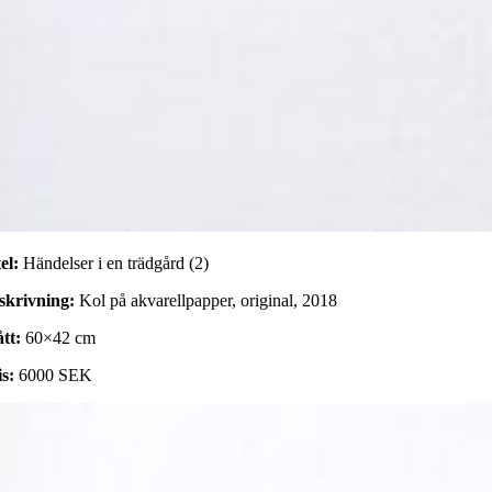
el:
Händelser i en trädgård (2)
skrivning:
Kol på akvarellpapper, original, 2018
tt:
60×42 cm
is:
6000 SEK