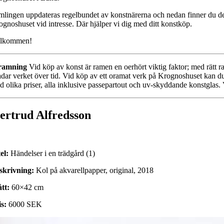
lingen uppdateras regelbundet av konstnärerna och nedan finner du detalj
ognoshuset vid intresse. Där hjälper vi dig med ditt konstköp.
lkommen!
ramning
Vid köp av konst är ramen en oerhört viktig faktor; med rätt 
adar verket över tid. Vid köp av ett oramat verk på Krognoshuset kan du
d olika priser, alla inklusive passepartout och uv-skyddande konstglas. 
ertrud Alfredsson
el:
Händelser i en trädgård (1)
skrivning:
Kol på akvarellpapper, original, 2018
tt:
60×42 cm
is:
6000 SEK