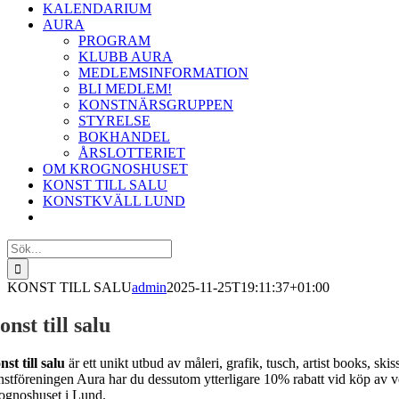
KALENDARIUM
AURA
PROGRAM
KLUBB AURA
MEDLEMSINFORMATION
BLI MEDLEM!
KONSTNÄRSGRUPPEN
STYRELSE
BOKHANDEL
ÅRSLOTTERIET
OM KROGNOSHUSET
KONST TILL SALU
KONSTKVÄLL LUND
Sök
efter:
KONST TILL SALU
admin
2025-11-25T19:11:37+01:00
onst till salu
st till salu
är ett unikt utbud av måleri, grafik, tusch, artist books, sk
nstföreningen Aura har du dessutom ytterligare 10% rabatt vid köp av ve
ognoshuset i Lund.