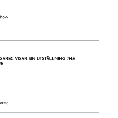
Chow
AREC VISAR SIN UTSTÄLLNING
THE
NE
arec