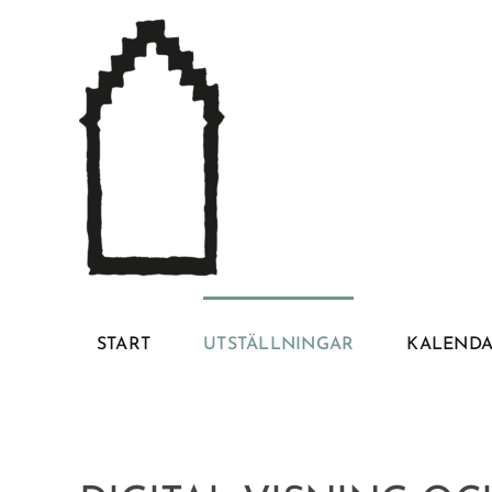
Fortsätt
till
innehållet
START
UTSTÄLLNINGAR
KALEND