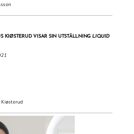
lsson
S KIØSTERUD VISAR SIN UTSTÄLLNING
LIQUID
021
 Kiøsterud