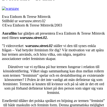
Ewa Einhorn & Terese Mörnvik
Stillbild ur
warszaw.street.02
©Ewa Einhorn & Terese Mörnvik/2003
Aurafilm
har glädjen att presentera Ewa Einhorn & Terese Mörnvik
med filmen
warszaw.street.02.
”I videoverket
w
arszaw.street.02
ställer vi den till synes enkla
frågan – Vad betyder feminism för dig? Vår motivation var att spåra
hur termen används, och höra vilka, om några, negativa
associationer ordet feminism skapar.
Därutöver var vi nyfikna på hur termen fungerar i relation till
könsidentifiering. Vilket slags sammanhang kan dras mellan rollern
som termen “feminism” spelar och en destabilisering av existerande
könsnormer? I Polen är det inte vanligt att män definierar sig som
feminister. Termen är knuten till kvinnor och på så sätt är det ett ord
som på förhand definierar könet på den person som säger sig vara
feminist.
Emellertid tillåter det polska språket en böjning av termen “feminist”
till både maskulin och feminin form. Denna grammatiska möjlighet