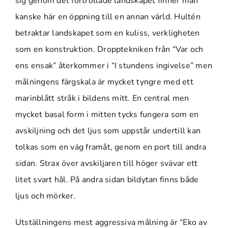
sig genom det förtrollade landskapet finner man
kanske här en öppning till en annan värld. Hultén
betraktar landskapet som en kuliss, verkligheten
som en konstruktion. Dropptekniken från “Var och
ens ensak” återkommer i “I stundens ingivelse” men
målningens färgskala är mycket tyngre med ett
marinblått stråk i bildens mitt. En central men
mycket basal form i mitten tycks fungera som en
avskiljning och det ljus som uppstår undertill kan
tolkas som en väg framåt, genom en port till andra
sidan. Strax över avskiljaren till höger svävar ett
litet svart hål. På andra sidan bildytan finns både
ljus och mörker.
Utställningens mest aggressiva målning är “Eko av