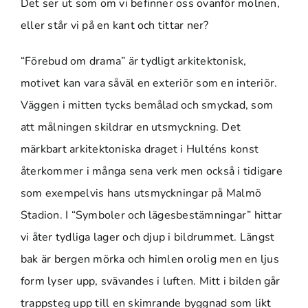
Det ser ut som om vi befinner oss ovanför molnen,
eller står vi på en kant och tittar ner?
“Förebud om drama” är tydligt arkitektonisk,
motivet kan vara såväl en exteriör som en interiör.
Väggen i mitten tycks bemålad och smyckad, som
att målningen skildrar en utsmyckning. Det
märkbart arkitektoniska draget i Hulténs konst
återkommer i många sena verk men också i tidigare
som exempelvis hans utsmyckningar på Malmö
Stadion. I “Symboler och lägesbestämningar” hittar
vi åter tydliga lager och djup i bildrummet. Längst
bak är bergen mörka och himlen orolig men en ljus
form lyser upp, svävandes i luften. Mitt i bilden går
trappsteg upp till en skimrande byggnad som likt