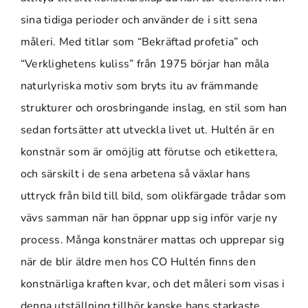
sina tidiga perioder och använder de i sitt sena
måleri. Med titlar som “Bekräftad profetia” och
“Verklighetens kuliss” från 1975 börjar han måla
naturlyriska motiv som bryts itu av främmande
strukturer och orosbringande inslag, en stil som han
sedan fortsätter att utveckla livet ut. Hultén är en
konstnär som är omöjlig att förutse och etikettera,
och särskilt i de sena arbetena så växlar hans
uttryck från bild till bild, som olikfärgade trådar som
vävs samman när han öppnar upp sig inför varje ny
process. Många konstnärer mattas och upprepar sig
när de blir äldre men hos CO Hultén finns den
konstnärliga kraften kvar, och det måleri som visas i
denna utställning tillhör kanske hans starkaste