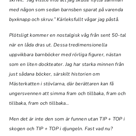
skrivit: ”Jag visste inte att jag skulle flytta samman
med någon som sedan barnsben sparat på varenda
byxknapp och skruv.” Kärleksfullt vågar jag påstå.
Plötsligt kommer en nostalgisk våg från sent 50-tal
när en låda dras ut. Dessa tredimensionella
uppvikbara barnböcker med rörliga figurer, nästan
som en liten dockteater. Jag har starka minnen från
just sådana böcker, särskilt historien om
Mästerkatten i stövlarna, där berättaren kan få
ungersvennen att simma fram och tillbaka, fram och
tillbaka, fram och tillbaka…
Men det är inte den som är funnen utan TIP + TOP i
skogen och TIP + TOP i djungeln. Fast vad nu?