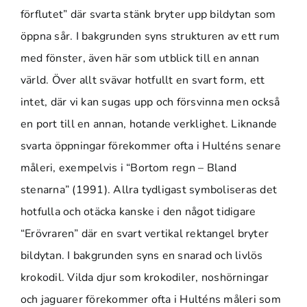
förflutet” där svarta stänk bryter upp bildytan som
öppna sår. I bakgrunden syns strukturen av ett rum
med fönster, även här som utblick till en annan
värld. Över allt svävar hotfullt en svart form, ett
intet, där vi kan sugas upp och försvinna men också
en port till en annan, hotande verklighet. Liknande
svarta öppningar förekommer ofta i Hulténs senare
måleri, exempelvis i “Bortom regn – Bland
stenarna” (1991). Allra tydligast symboliseras det
hotfulla och otäcka kanske i den något tidigare
“Erövraren” där en svart vertikal rektangel bryter
bildytan. I bakgrunden syns en snarad och livlös
krokodil. Vilda djur som krokodiler, noshörningar
och jaguarer förekommer ofta i Hulténs måleri som