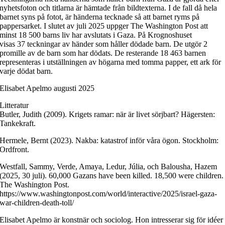
nyhetsfoton och titlarna är hämtade från bildtexterna. I de fall då hela
barnet syns på fotot, är händerna tecknade så att barnet ryms på
pappersarket. I slutet av juli 2025 uppger The Washington Post att
minst 18 500 barns liv har avslutats i Gaza. På Krognoshuset
visas 37 teckningar av händer som håller dödade barn. De utgör 2
promille av de barn som har dödats. De resterande 18 463 barnen
representeras i utställningen av högarna med tomma papper, ett ark för
varje dödat barn.
Elisabet Apelmo augusti 2025
Litteratur
Butler, Judith (2009). Krigets ramar: när är livet sörjbart? Hägersten:
Tankekraft.
Hermele, Bernt (2023). Nakba: katastrof inför våra ögon. Stockholm:
Ordfront.
Westfall, Sammy, Verde, Amaya, Ledur, Júlia, och Balousha, Hazem
(2025, 30 juli). 60,000 Gazans have been killed. 18,500 were children.
The Washington Post.
https://www.washingtonpost.com/world/interactive/2025/israel-gaza-
war-children-death-toll/
Elisabet Apelmo är konstnär och sociolog. Hon intresserar sig för idéer