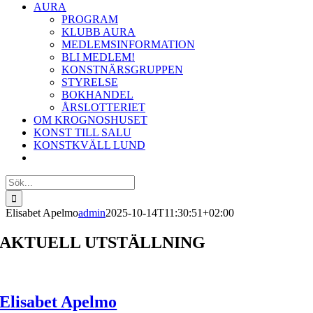
AURA
PROGRAM
KLUBB AURA
MEDLEMSINFORMATION
BLI MEDLEM!
KONSTNÄRSGRUPPEN
STYRELSE
BOKHANDEL
ÅRSLOTTERIET
OM KROGNOSHUSET
KONST TILL SALU
KONSTKVÄLL LUND
Sök
efter:
Elisabet Apelmo
admin
2025-10-14T11:30:51+02:00
AKTUELL UTSTÄLLNING
Elisabet Apelmo