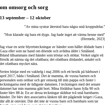
om omsorg och sorg
13 september – 12 oktober
”Av mina systrar återstod bara några små kroppsdelar.
”Hon klarade sig bara ett dygn. Jag hade inget att värma henne med
(Hermele, 2023
Jag visar en serie blyertsteckningar av händer som håller dödade barn i
Gaza eller som tar hand om döende och avlidna äldre i Småland.
Ibland tillsammans med händer som tröstar och stöttar. Verket utgör ett
försök att närma sig det ofattbara; det ofattbara dödandet, antalet och
det ofattbara mycket nära.
Serien börjar med en vakhelg i maj 2006 och ett besök på bårhuset i
april 2017, båda i Småland. Det är mamma, de vuxna barnen och
personalen som ordnar och ger omsorg till min pappa och faster i
teckningarna med de tidigaste datumen. I teckningen med det senare
datumet har min mamma gått bort. Mina föräldrar hann fylla 90 och
faster blev 88 år. En av dessa teckningar skildrar två små barnbarns
händer. De blev den associativa länken till det pågående kriget i Gaza,
där allt är omvänt. Där det inte är vuxna barn och barnbarn som tar