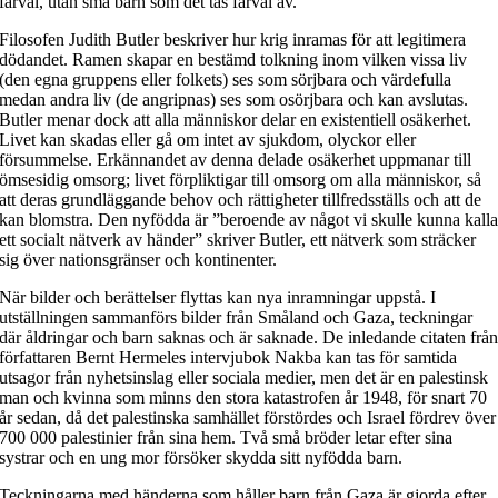
farväl, utan små barn som det tas farväl av.
Filosofen Judith Butler beskriver hur krig inramas för att legitimera
dödandet. Ramen skapar en bestämd tolkning inom vilken vissa liv
(den egna gruppens eller folkets) ses som sörjbara och värdefulla
medan andra liv (de angripnas) ses som osörjbara och kan avslutas.
Butler menar dock att alla människor delar en existentiell osäkerhet.
Livet kan skadas eller gå om intet av sjukdom, olyckor eller
försummelse. Erkännandet av denna delade osäkerhet uppmanar till
ömsesidig omsorg; livet förpliktigar till omsorg om alla människor, så
att deras grundläggande behov och rättigheter tillfredsställs och att de
kan blomstra. Den nyfödda är ”beroende av något vi skulle kunna kall
ett socialt nätverk av händer” skriver Butler, ett nätverk som sträcker
sig över nationsgränser och kontinenter.
När bilder och berättelser flyttas kan nya inramningar uppstå. I
utställningen sammanförs bilder från Småland och Gaza, teckningar
där åldringar och barn saknas och är saknade. De inledande citaten frå
författaren Bernt Hermeles intervjubok Nakba kan tas för samtida
utsagor från nyhetsinslag eller sociala medier, men det är en palestinsk
man och kvinna som minns den stora katastrofen år 1948, för snart 70
år sedan, då det palestinska samhället förstördes och Israel fördrev över
700 000 palestinier från sina hem. Två små bröder letar efter sina
systrar och en ung mor försöker skydda sitt nyfödda barn.
Teckningarna med händerna som håller barn från Gaza är gjorda efter