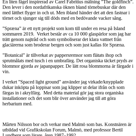
En liten fågel inspirerad av Carel Fabritius målning ”The goldfinch”.
Den lever i den nordafrikanska öknen bland törnebuskar där den
med lätthet flyger in och ut. Men ibland händer det att den fastnar i
törnet och sjunger sig till döds med en bedövande vacker sång.
”Spræna” är ett nytt projekt som kom till under en resa på Island
sommaren 2019. Verket består av ca 10 000 glaspärlor som jag har
trätt genom najtråd och som symboliserar det klara vattnet från
glaciärerna som broderar bergen och som just kallas för Spræna.
”Botanical” är tillverkat av pappersremsor som flätats ihop och
sprutmålats med tusch i en umbrafärg. Det organiska täcket pryds av
blommor gjorda av japanpapper. De lätt rosa blommorna är färgade i
vin.
I verket ”Spaced light ground” använder jag virkade/knypplade
dukar inköpta på loppisar som jag klipper ut delar ifrån och som
färgas in i akrylfärg. Med detta material gör jag stora organiska
installationer och det som blir över använder jag till att göra
herbarium med.
Mårten Nilsson bor och verkar med Malmö som bas. Konstnären är
utbildad vid Grafikskolan Forum, Malmö, med professor Bertil
Lundberg som lärare, åren 1987–1992.