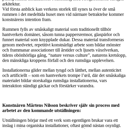
arkitektur.
Vid första anblick kan verkens storlek till synes ta över de små
rummen i det medeltida huset men vid närmare betraktelse kommer
konstnärens intention fram.
Rummen fylls av småskaligt material som traditionellt tillhör
hantverkets domäner, såsom tunna pappersremsor, glaspärlor och
funnet material som knypplade dukar. Dessa material transformeras
genom medvetet, repetitivt konstnärligt arbete som bildar mönster
och frammanar associationer till årstider och ljusets växelverkan,
tidens obönhörliga gång, “nature versus culture”, naturens kretslopp,
den mänskliga kroppens förfall och den rumsliga upplevelsen.
Installationerna glider mellan tyngd och lätthet, mellan autenticitet
och artificiellt – som en hantverkets ​​trompe l’œil, där det småskaliga
materialet bildar storskaliga rumsliga installationerna, vars
interaktion ständigt gäckar och förstärker varandra.
Konstnären Mårtens Nilsson beskriver själv sin process med
arbetet av den kommande utställningen:
Utställningen börjar med ett verk som egentligen brukar vara ett
inslag i mina organiska installationer, oftast gömd nästan osynligt.