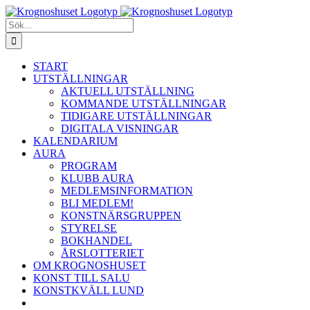
Fortsätt
till
Sök
innehållet
efter:
START
UTSTÄLLNINGAR
AKTUELL UTSTÄLLNING
KOMMANDE UTSTÄLLNINGAR
TIDIGARE UTSTÄLLNINGAR
DIGITALA VISNINGAR
KALENDARIUM
AURA
PROGRAM
KLUBB AURA
MEDLEMSINFORMATION
BLI MEDLEM!
KONSTNÄRSGRUPPEN
STYRELSE
BOKHANDEL
ÅRSLOTTERIET
OM KROGNOSHUSET
KONST TILL SALU
KONSTKVÄLL LUND