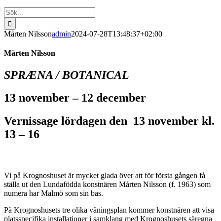
Sök
efter:
Mårten Nilsson
admin
2024-07-28T13:48:37+02:00
Mårten Nilsson
SPRÆNA / BOTANICAL
13 november – 12 december
Vernissage lördagen den 13 november kl.
13 – 16
Vi på Krognoshuset är mycket glada över att för första gången få
ställa ut den Lundafödda konstnären Mårten Nilsson (f. 1963) som
numera har Malmö som sin bas.
På Krognoshusets tre olika våningsplan kommer konstnären att visa
platsspecifika installationer i samklang med Krognoshusets säregna