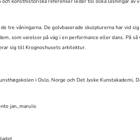
och konsthistoriska referenser leder till olika läsningar av 
de tre våningarna. De golvbaserade skulpturerna har vid sig
 dem, som varelser på väg i en performance eller dans. På så 
erar sig till Krognoshusets arkitektur.
 Kunsthøgskolen i Oslo, Norge och Det Jyske Kunstakademi, 
onto
jan_maruiis
bladet