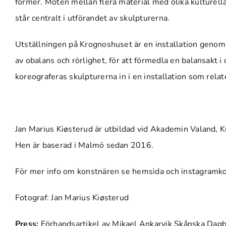
former. Möten mellan flera material med olika kulturella 
står centralt i utförandet av skulpturerna.
Utställningen på Krognoshuset är en installation genom 
av obalans och rörlighet, för att förmedla en balansakt i
koreograferas skulpturerna in i en installation som relat
Jan Marius Kiøsterud är utbildad vid Akademin Valand,
Hen är baserad i Malmö sedan 2016.
För mer info om konstnären se hemsida
och instagramk
Fotograf: Jan Marius Kiøsterud
Press:
Förhandsartikel av Mikael Ankarvik Skånska Dag