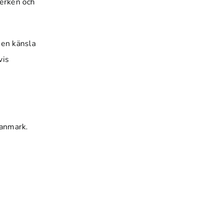
verken och
 en känsla
vis
Danmark.