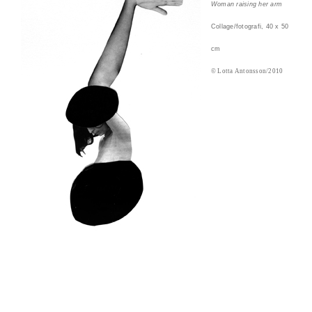
Woman raising her arm
Collage/fotografi, 40 x 50
cm
© Lotta Antonsson/2010