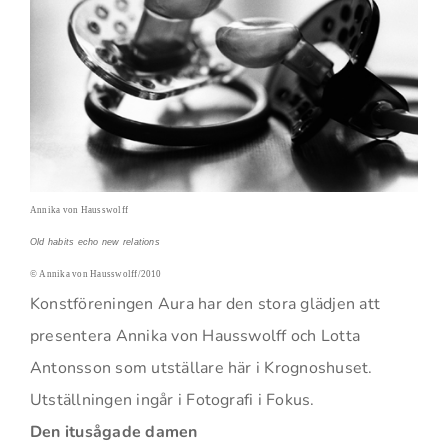
Annika von Hausswolff
Old habits echo new relations
© Annika von Hausswolff/2010
Konstföreningen Aura har den stora glädjen att
presentera Annika von Hausswolff och Lotta
Antonsson som utställare här i Krognoshuset.
Utställningen ingår i Fotografi i Fokus.
Den itusågade damen