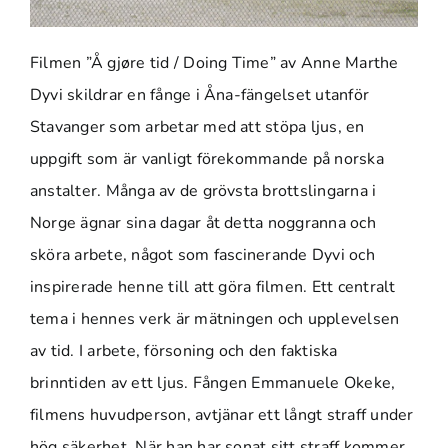
Filmen ”Å gjøre tid / Doing Time” av Anne Marthe
Dyvi skildrar en fånge i Åna-fängelset utanför
Stavanger som arbetar med att stöpa ljus, en
uppgift som är vanligt förekommande på norska
anstalter. Många av de grövsta brottslingarna i
Norge ägnar sina dagar åt detta noggranna och
sköra arbete, något som fascinerande Dyvi och
inspirerade henne till att göra filmen. Ett centralt
tema i hennes verk är mätningen och upplevelsen
av tid. I arbete, försoning och den faktiska
brinntiden av ett ljus. Fången Emmanuele Okeke,
filmens huvudperson, avtjänar ett långt straff under
hög säkerhet. När han har sonat sitt straff kommer