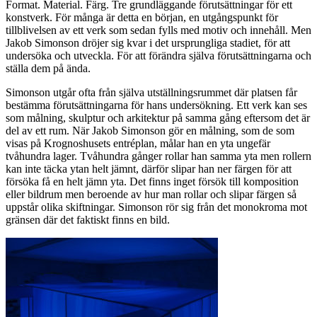
Format. Material. Färg. Tre grundläggande förutsättningar för ett
konstverk. För många är detta en början, en utgångspunkt för
tillblivelsen av ett verk som sedan fylls med motiv och innehåll. Men
Jakob Simonson dröjer sig kvar i det ursprungliga stadiet, för att
undersöka och utveckla. För att förändra själva förutsättningarna och
ställa dem på ända.
Simonson utgår ofta från själva utställningsrummet där platsen får
bestämma förutsättningarna för hans undersökning. Ett verk kan ses
som målning, skulptur och arkitektur på samma gång eftersom det är
del av ett rum. När Jakob Simonson gör en målning, som de som
visas på Krognoshusets entréplan, målar han en yta ungefär
tvåhundra lager. Tvåhundra gånger rollar han samma yta men rollern
kan inte täcka ytan helt jämnt, därför slipar han ner färgen för att
försöka få en helt jämn yta. Det finns inget försök till komposition
eller bildrum men beroende av hur man rollar och slipar färgen så
uppstår olika skiftningar. Simonson rör sig från det monokroma mot
gränsen där det faktiskt finns en bild.