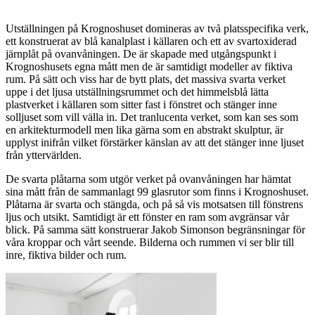
Utställningen på Krognoshuset domineras av två platsspecifika verk,
ett konstruerat av blå kanalplast i källaren och ett av svartoxiderad
järnplåt på ovanvåningen. De är skapade med utgångspunkt i
Krognoshusets egna mått men de är samtidigt modeller av fiktiva
rum. På sätt och viss har de bytt plats, det massiva svarta verket
uppe i det ljusa utställningsrummet och det himmelsblå lätta
plastverket i källaren som sitter fast i fönstret och stänger inne
solljuset som vill välla in. Det tranlucenta verket, som kan ses som
en arkitekturmodell men lika gärna som en abstrakt skulptur, är
upplyst inifrån vilket förstärker känslan av att det stänger inne ljuset
från yttervärlden.
De svarta plåtarna som utgör verket på ovanvåningen har hämtat
sina mått från de sammanlagt 99 glasrutor som finns i Krognoshuset.
Plåtarna är svarta och stängda, och på så vis motsatsen till fönstrens
ljus och utsikt. Samtidigt är ett fönster en ram som avgränsar vår
blick. På samma sätt konstruerar Jakob Simonson begränsningar för
våra kroppar och vårt seende. Bilderna och rummen vi ser blir till
inre, fiktiva bilder och rum.